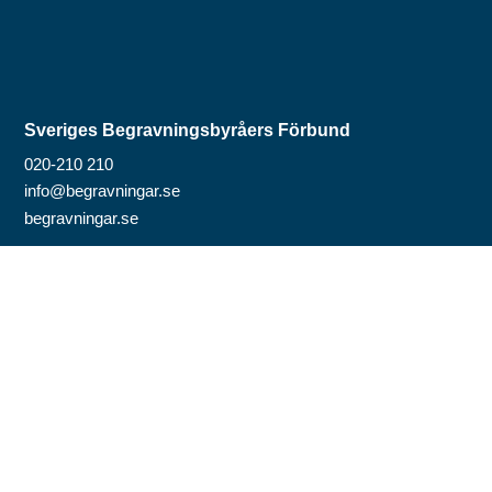
Sveriges Begravningsbyråers Förbund
020-210 210
info@begravningar.se
begravningar.se
Mer information
Om Livsarkivet
Så här gör du
Frågor och svar
Till Livsarkivet
Sekretess, villkor, säkerhet
Other languages
Fler sidor från SBF