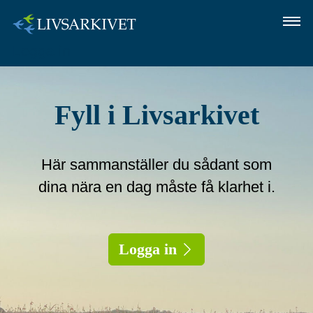
Logga in
OM LIVSARKIVET
SÅ GÖR DU
Fyll i Livsarkivet
FRÅGOR OCH SVAR
Här sammanställer du sådant som
LOGGA IN
dina nära en dag måste få klarhet i.
Logga in