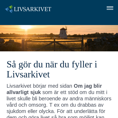
Logga in
OM LIVSARKIVET
SÅ GÖR DU
FRÅGOR OCH SVAR
Så gör du när du fyller i
LOGGA IN
Livsarkivet
Livsarkivet börjar med sidan
Om jag blir
allvarligt sjuk
som är ett stöd om du mitt i
livet skulle bli beroende av andra människors
vård och omsorg. T ex om du drabbas av
sjukdom eller olycka. För att underlätta för
dem och göra livet så bra som möjligt kan